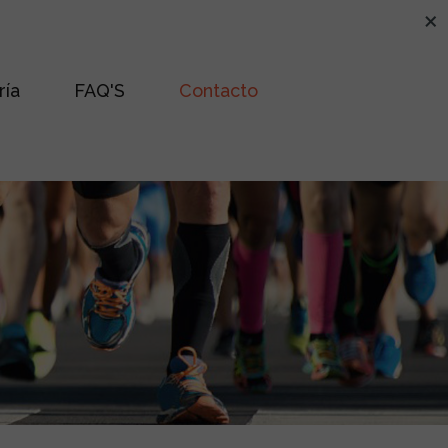
×
ría
FAQ'S
Contacto