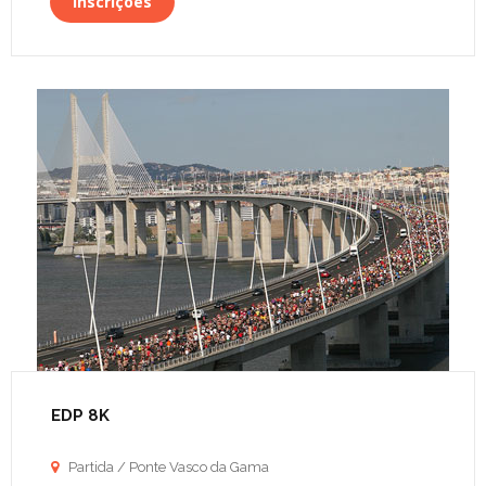
Inscrições
EDP 8K
Partida / Ponte Vasco da Gama
