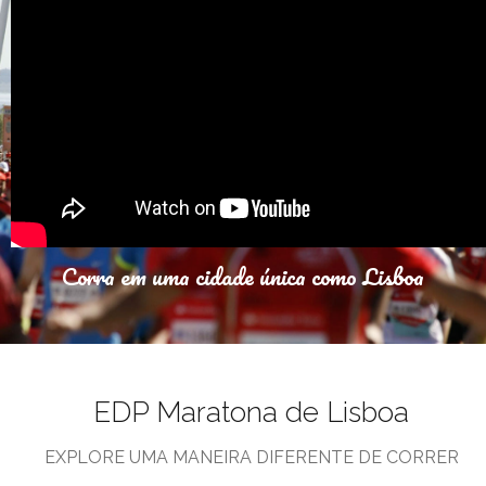
Corra em uma cidade única como Lisboa
EDP Maratona de Lisboa
EXPLORE UMA MANEIRA DIFERENTE DE CORRER