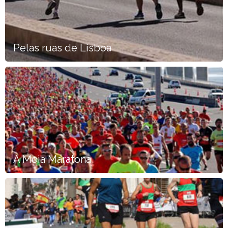
Pelas ruas de Lisboa
A Meia Maratona