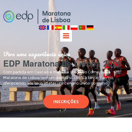
Viva uma experiência única
EDP Maratona de Lisboa 2026
Com partida em Cascais e meta na: Praça do Comércio, a
Maratona de Lisboa tem um percurso 100% à beira mar/rio,
oferecendo aos seus atletas um cenário único no mundo.
INSCRIÇÕES