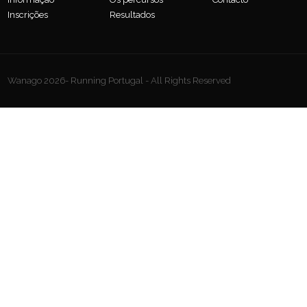
Inscrições
Resultados
Wanago 2026- Running Portugal - All Rights Reserved