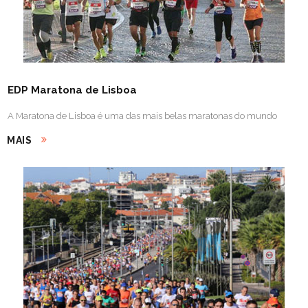
EDP Maratona de Lisboa
A Maratona de Lisboa é uma das mais belas maratonas do mundo
MAIS