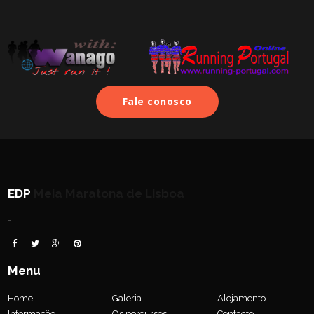
Fale conosco
EDP
Meia Maratona de Lisboa
-
Menu
Home
Galeria
Alojamento
Informação
Os percursos
Contact
o