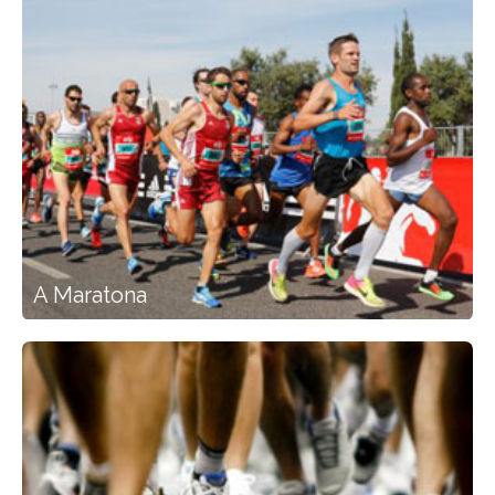
A Maratona