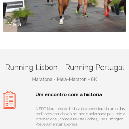
Meta
Running Lisbon - Running Portugal
Maratona - Meia-Maraton - 8K
Um encontro com a história
A EDP Maratona de Lisboa já é considerada uma das
melhores corridas do mundo e aclamada pela mídia
internacional, como a revista Forbes, The Huffington
Post e American Express.