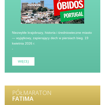
Niezwykłe krajobrazy, historia i średniowieczne miasto
— wyjątkowy, zapierający dech w piersiach bieg. 19
kwietnia 2026 r.
-
WIĘCEJ
PÓŁMARATON
FATIMA