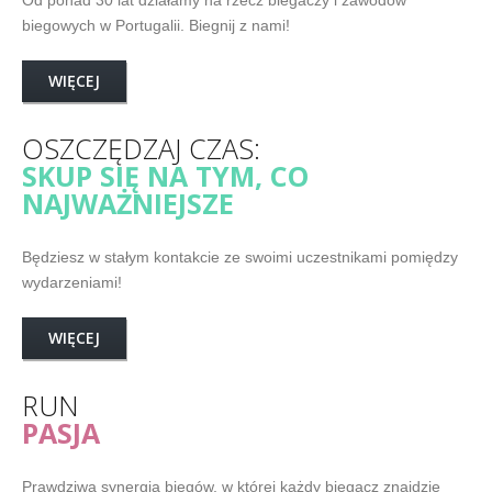
Od ponad 30 lat działamy na rzecz biegaczy i zawodów
biegowych w Portugalii. Biegnij z nami!
WIĘCEJ
OSZCZĘDZAJ CZAS:
SKUP SIĘ NA TYM, CO
NAJWAŻNIEJSZE
Będziesz w stałym kontakcie ze swoimi uczestnikami pomiędzy
wydarzeniami!
WIĘCEJ
RUN
PASJA
Prawdziwa synergia biegów, w której każdy biegacz znajdzie