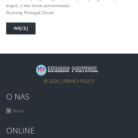
kogoś, z kim może porozmawiać.
Running Portugal Circuit
WIĘCEJ
© 2026 |
PRIVACY POLICY
O NAS
About
ONLINE