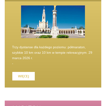
Trzy dystanse dla każdego poziomu: półmaraton,
szybkie 10 km oraz 10 km w tempie rekreacyjnym. 29
marca 2026 r.
-
WIĘCEJ