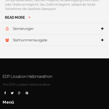
Tempo beibehalten, das die fristgerechte Beendigung ihres Laufs
oder Walks ermöglicht. Das Zeitlimit beginnt, sobald der letzte
Teilnehmer die Startlinie überquert.
READ MORE
Stornierungen

Startnummernausgabe

EDP Lissabon Halbmarathon
The EDP Lissabon Halbmarathon
Menü